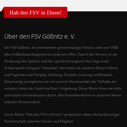
Halt den FSV in Ehren!
Über den FSV Gößnitz e. V.
Der FSV Gößnitz, als anerkannter gemeinnütziger Verein, steht seit 1908
allen Fußballsportbegeisterten jederzeit offen. Zweck des Vereins ist die
Förderung des Sportes und der sportlichen Jugend. Hier liegt unser
Schwerpunkt und ganz "nebenbei" vermitteln wir unseren Kickern Werte
und Tugenden wie Fairplay, Ordnung, Disziplin, Leistung und Respekt.
Gleichzeitig ermöglichen wir mit unserer Vereinsarbeit die Teilhabe am
sozialen Leben der Stadt und Ihrer Umgebung. Diese Werte leben wir aktiv
und setzen sie konsequent durch. Alle Verantwortlichen in unserem Verein
arbeiten Ehrenamtlich!
Unser Motto "Halt den FSV in Ehren!" symbolisiert dabei die beiderseitige
Partnerschaft zwischen Verein und Mitglied.