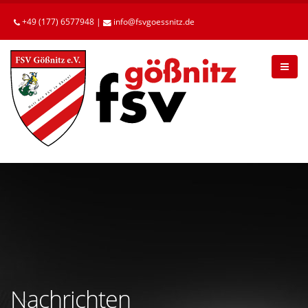
Betätigen
Sie
+49 (177) 6577948 |
info
fsvgoessnitz
de
die
Enter-
Taste,
um
zum
Hauptinhalt
zu
gelangen.
Nachrichten