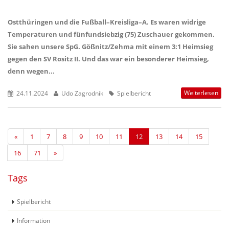
Ostthüringen und die Fußball–Kreisliga–A. Es waren widrige
Temperaturen und fünfundsiebzig (75) Zuschauer gekommen.
Sie sahen unsere SpG. Gößnitz/Zehma mit einem 3:1 Heimsieg
gegen den SV Rositz II. Und das war ein besonderer Heimsieg,
denn wegen...
Weiterlesen
24.11.2024
Udo Zagrodnik
Spielbericht
«
1
7
8
9
10
11
12
13
14
15
16
71
»
Tags
Spielbericht
Information