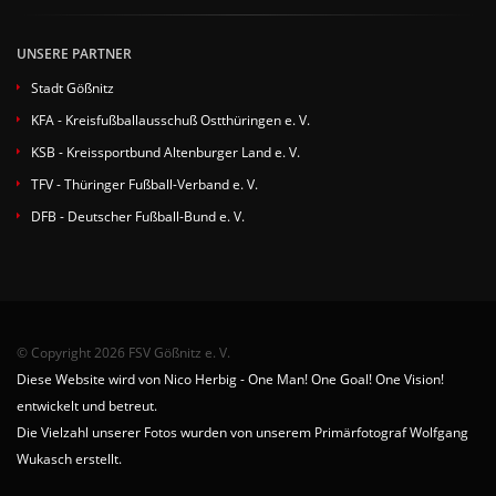
UNSERE PARTNER
Stadt Gößnitz
KFA - Kreisfußballausschuß Ostthüringen e. V.
KSB - Kreissportbund Altenburger Land e. V.
TFV - Thüringer Fußball-Verband e. V.
DFB - Deutscher Fußball-Bund e. V.
© Copyright 2026 FSV Gößnitz e. V.
Diese Website wird von Nico Herbig - One Man! One Goal! One Vision!
entwickelt und betreut.
Die Vielzahl unserer Fotos wurden von unserem Primärfotograf Wolfgang
Wukasch erstellt.