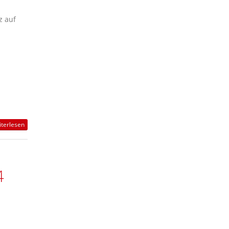
z auf
terlesen
4