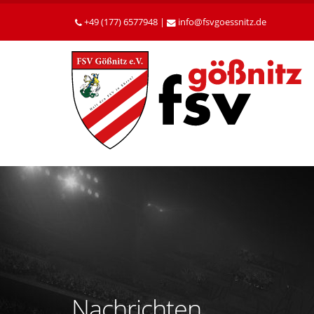
Betätigen
Sie
+49 (177) 6577948 |
info
fsvgoessnitz
de
die
Enter-
Taste,
um
zum
Hauptinhalt
zu
gelangen.
Nachrichten