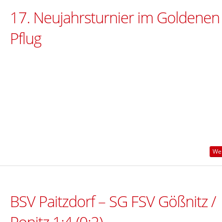
17. Neujahrsturnier im Goldenen
Pflug
Wei
BSV Paitzdorf – SG FSV Gößnitz /
Ponitz 1:4 (0:2)