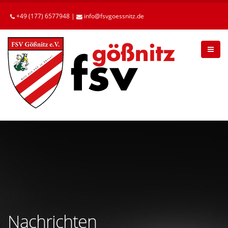
Betätigen
Sie
+49 (177) 6577948 |
info
fsvgoessnitz
de
die
Enter-
Taste,
um
zum
Hauptinhalt
zu
gelangen.
Nachrichten