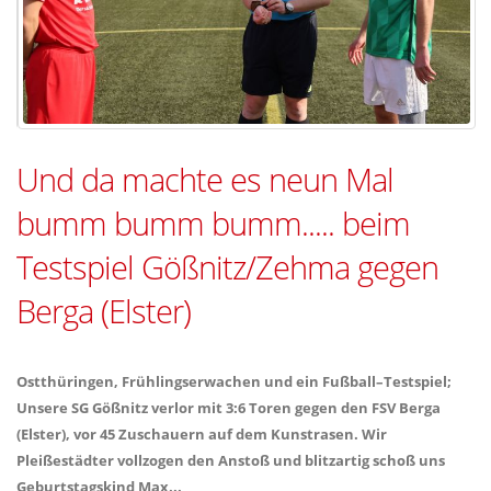
Und da machte es neun Mal
bumm bumm bumm..... beim
Testspiel Gößnitz/Zehma gegen
Berga (Elster)
Ostthüringen, Frühlingserwachen und ein Fußball–Testspiel;
Unsere SG Gößnitz verlor mit 3:6 Toren gegen den FSV Berga
(Elster), vor 45 Zuschauern auf dem Kunstrasen. Wir
Pleißestädter vollzogen den Anstoß und blitzartig schoß uns
Geburtstagskind Max...