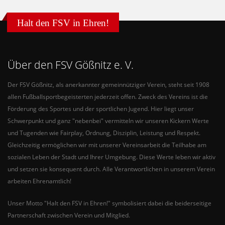
Halt den FSV in Ehren!
Über den FSV Gößnitz e. V.
Der FSV Gößnitz, als anerkannter gemeinnütziger Verein, steht seit 1908
allen Fußballsportbegeisterten jederzeit offen. Zweck des Vereins ist die
Förderung des Sportes und der sportlichen Jugend. Hier liegt unser
Schwerpunkt und ganz "nebenbei" vermitteln wir unseren Kickern Werte
und Tugenden wie Fairplay, Ordnung, Disziplin, Leistung und Respekt.
Gleichzeitig ermöglichen wir mit unserer Vereinsarbeit die Teilhabe am
sozialen Leben der Stadt und Ihrer Umgebung. Diese Werte leben wir aktiv
und setzen sie konsequent durch. Alle Verantwortlichen in unserem Verein
arbeiten Ehrenamtlich!
Unser Motto "Halt den FSV in Ehren!" symbolisiert dabei die beiderseitige
Partnerschaft zwischen Verein und Mitglied.