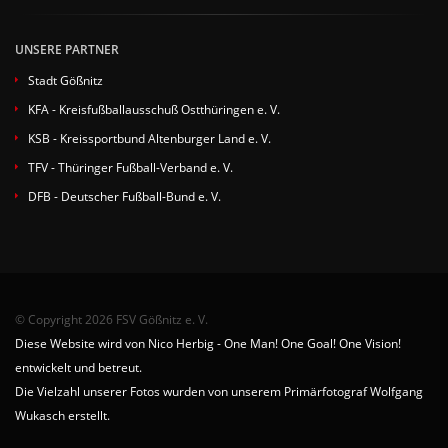
UNSERE PARTNER
Stadt Gößnitz
KFA - Kreisfußballausschuß Ostthüringen e. V.
KSB - Kreissportbund Altenburger Land e. V.
TFV - Thüringer Fußball-Verband e. V.
DFB - Deutscher Fußball-Bund e. V.
© Copyright 2026 FSV Gößnitz e. V.
Diese Website wird von Nico Herbig - One Man! One Goal! One Vision!
entwickelt und betreut.
Die Vielzahl unserer Fotos wurden von unserem Primärfotograf Wolfgang
Wukasch erstellt.