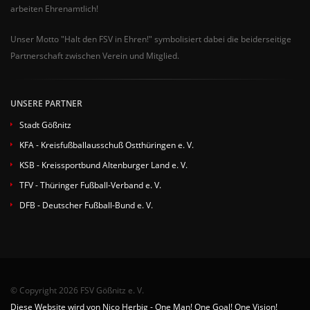
arbeiten Ehrenamtlich!
Unser Motto "Halt den FSV in Ehren!" symbolisiert dabei die beiderseitige
Partnerschaft zwischen Verein und Mitglied.
UNSERE PARTNER
Stadt Gößnitz
KFA - Kreisfußballausschuß Ostthüringen e. V.
KSB - Kreissportbund Altenburger Land e. V.
TFV - Thüringer Fußball-Verband e. V.
DFB - Deutscher Fußball-Bund e. V.
© Copyright 2026 FSV Gößnitz e. V.
Diese Website wird von Nico Herbig - One Man! One Goal! One Vision!