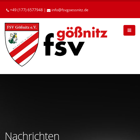
Betätigen
Sie
+49 (177) 6577948 |
info
fsvgoessnitz
de
die
Enter-
Taste,
um
zum
Hauptinhalt
zu
gelangen.
Nachrichten