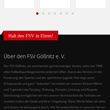
Halt den FSV in Ehren!
Über den FSV Gößnitz e. V.
Der FSV Gößnitz, als anerkannter gemeinnütziger Verein, steht seit 1908
allen Fußballsportbegeisterten jederzeit offen. Zweck des Vereins ist die
Förderung des Sportes und der sportlichen Jugend. Hier liegt unser
Schwerpunkt und ganz "nebenbei" vermitteln wir unseren Kickern Werte
und Tugenden wie Fairplay, Ordnung, Disziplin, Leistung und Respekt.
Gleichzeitig ermöglichen wir mit unserer Vereinsarbeit die Teilhabe am
sozialen Leben der Stadt und Ihrer Umgebung. Diese Werte leben wir aktiv
und setzen sie konsequent durch. Alle Verantwortlichen in unserem Verein