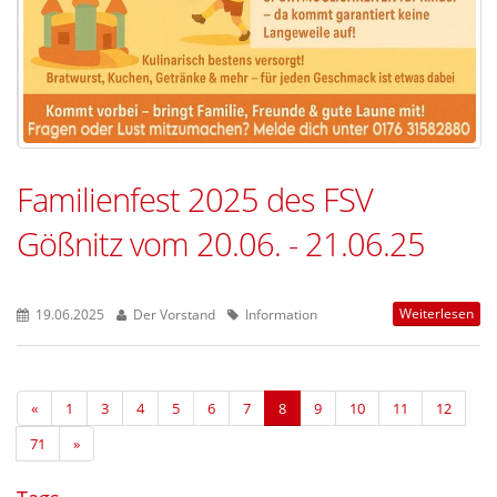
Familienfest 2025 des FSV
Gößnitz vom 20.06. - 21.06.25
Weiterlesen
19.06.2025
Der Vorstand
Information
«
1
3
4
5
6
7
8
9
10
11
12
71
»