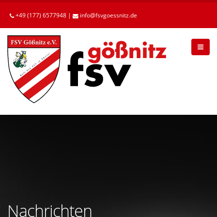
Betätigen
Sie
+49 (177) 6577948 |
info
fsvgoessnitz
de
die
Enter-
Taste,
um
zum
Hauptinhalt
zu
gelangen.
Nachrichten