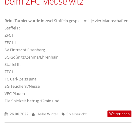
beim ZFC Meuselwitz
Beim Turnier wurde in zwei Staffeln gespielt mit je vier Mannschaften.
Staffel I :
ZFC I
ZFC III
SV Eintracht Eisenberg
SG Gößnitz/Zehma/Ehrenhain
Staffel II :
ZFC II
FC Carl- Zeiss Jena
SG Teuchern/Nessa
VFC Plauen
Die Spielzeit betrug 12min.und...
Weiterlesen
26.06.2022
Heiko Winter
Spielbericht