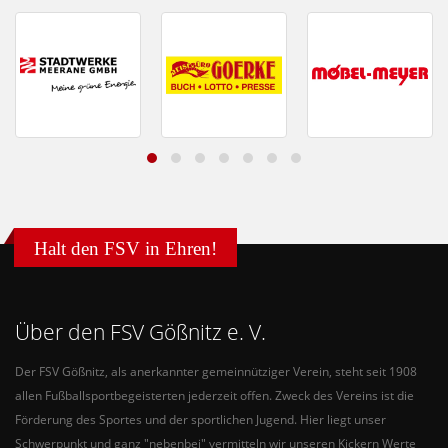
Halt den FSV in Ehren!
Über den FSV Gößnitz e. V.
Der FSV Gößnitz, als anerkannter gemeinnütziger Verein, steht seit 1908
allen Fußballsportbegeisterten jederzeit offen. Zweck des Vereins ist die
Förderung des Sportes und der sportlichen Jugend. Hier liegt unser
Schwerpunkt und ganz "nebenbei" vermitteln wir unseren Kickern Werte