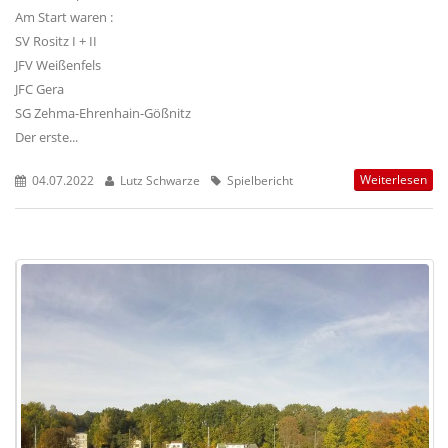
Am Start waren :
SV Rositz I + II
JFV Weißenfels
JFC Gera
SG Zehma-Ehrenhain-Gößnitz
Der erste...
Weiterlesen
04.07.2022
Lutz Schwarze
Spielbericht