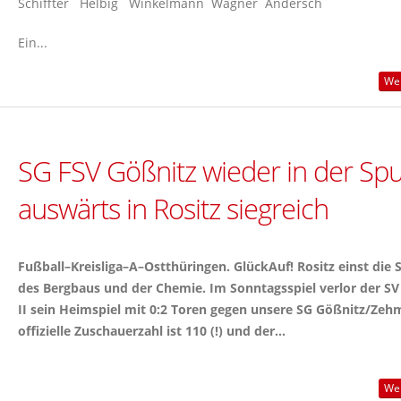
Schiffter Helbig Winkelmann Wagner Andersch
Ein...
Wei
SG FSV Gößnitz wieder in der Spu
auswärts in Rositz siegreich
Fußball–Kreisliga–A–Ostthüringen. GlückAuf! Rositz einst die 
des Bergbaus und der Chemie. Im Sonntagsspiel verlor der SV
II sein Heimspiel mit 0:2 Toren gegen unsere SG Gößnitz/Zehm
offizielle Zuschauerzahl ist 110 (!) und der...
Wei