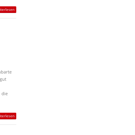
terlesen
hbarte
gut
 die
terlesen