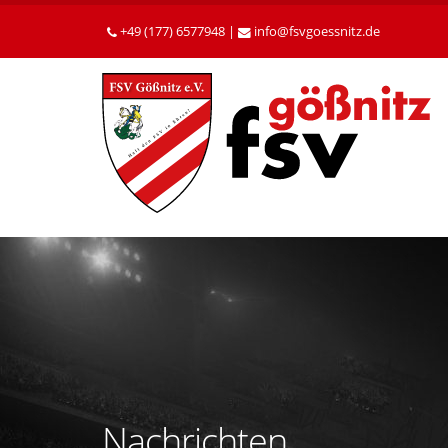
Betätigen
Sie
+49 (177) 6577948 |
info
fsvgoessnitz
de
die
Enter-
Taste,
um
zum
Hauptinhalt
zu
gelangen.
Nachrichten