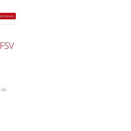
terlesen
 FSV
n zu