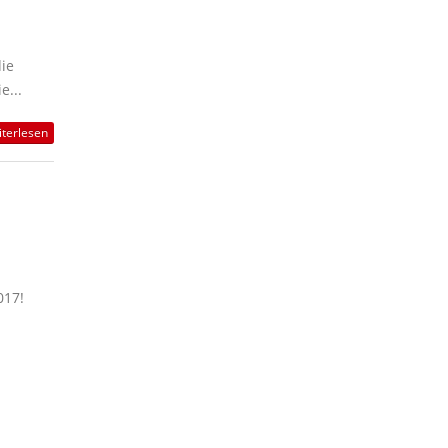
ie
e...
terlesen
017!