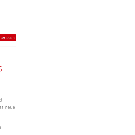
terlesen
s
d
as neue
t