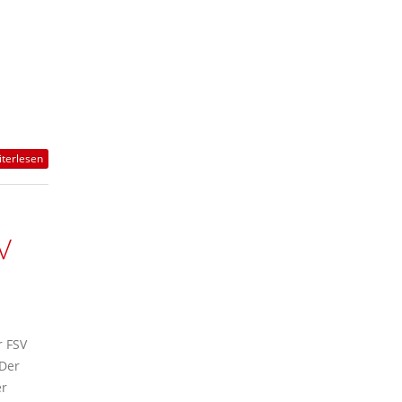
terlesen
V
r FSV
 Der
er