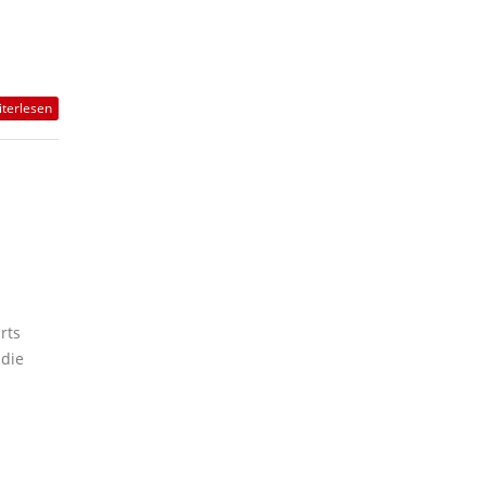
terlesen
rts
 die