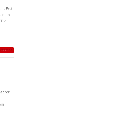
it. Erst
ss man
 Tor
terlesen
nserer
ein