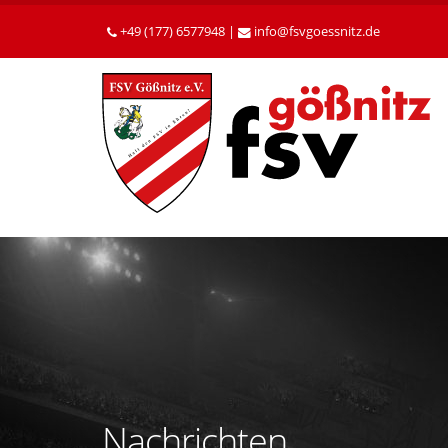
Betätigen
Sie
+49 (177) 6577948 |
info
fsvgoessnitz
de
die
Enter-
Taste,
um
zum
Hauptinhalt
zu
gelangen.
Nachrichten