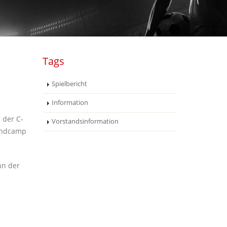
Tags
Spielbericht
Information
 der C-
Vorstandsinformation
gendcamp
hn der