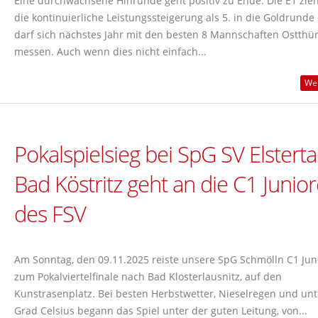
Eine durchwachsene Hinrunde geht positiv zu Ende. Die E1 zie
die kontinuierliche Leistungssteigerung als 5. in die Goldrunde
darf sich nächstes Jahr mit den besten 8 Mannschaften Ostthü
messen. Auch wenn dies nicht einfach...
Wei
Pokalspielsieg bei SpG SV Elsterta
Bad Köstritz geht an die C1 Junio
des FSV
Am Sonntag, den 09.11.2025 reiste unsere SpG Schmölln C1 Jun
zum Pokalviertelfinale nach Bad Klosterlausnitz, auf den
Kunstrasenplatz. Bei besten Herbstwetter, Nieselregen und unt
Grad Celsius begann das Spiel unter der guten Leitung, von...