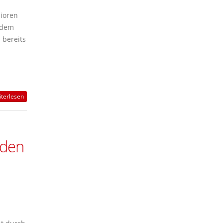
ioren
 dem
 bereits
terlesen
nden