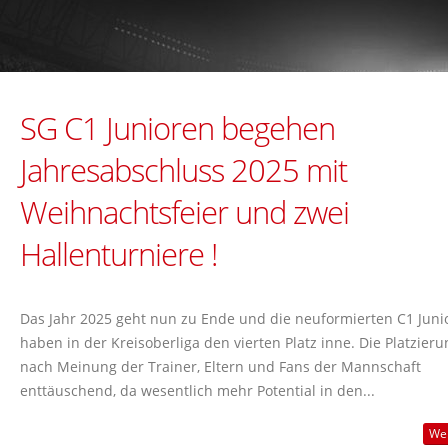
SG C1 Junioren begehen
Jahresabschluss 2025 mit
Weihnachtsfeier und zwei
Hallenturniere !
Das Jahr 2025 geht nun zu Ende und die neuformierten C1 Juni
haben in der Kreisoberliga den vierten Platz inne. Die Platzierun
nach Meinung der Trainer, Eltern und Fans der Mannschaft
enttäuschend, da wesentlich mehr Potential in den...
Wei