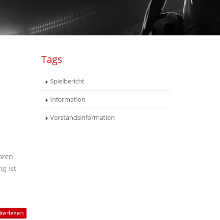
Tags
Spielbericht
Information
Vorstandsinformation
oren
g ist
terlesen