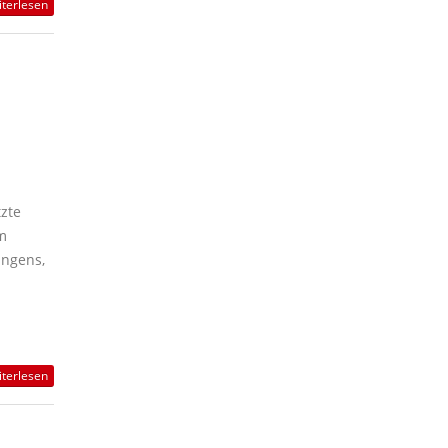
terlesen
n
zte
m
ingens,
terlesen