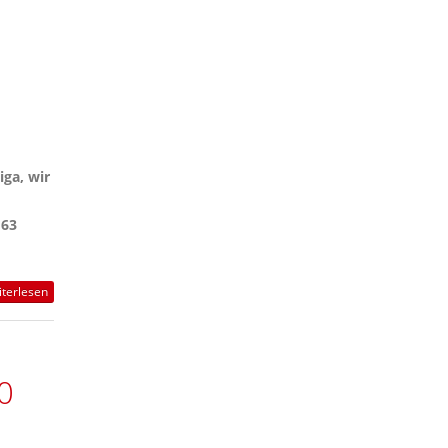
iga, wir
 63
terlesen
0