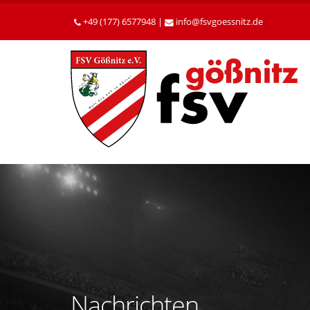
Betätigen
Sie
+49 (177) 6577948 |
info
fsvgoessnitz
de
die
Enter-
Taste,
um
zum
Hauptinhalt
zu
gelangen.
Nachrichten