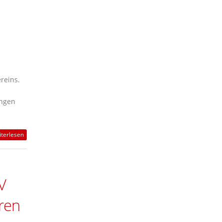
reins.
ingen
terlesen
V
oren