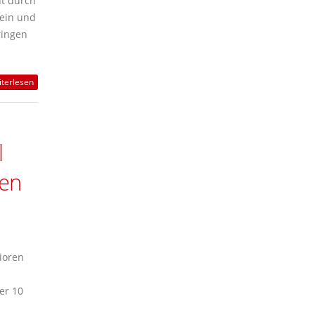
ht durch
 ein und
ringen
terlesen
l
ren
ioren
er 10