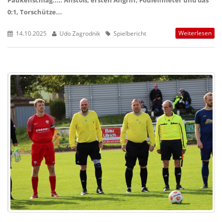
Paukenschlag..... Anstoß, ersten Angriff, Foulelfmeter und das
0:1, Torschütze...
Weiterlesen
14.10.2025
Udo Zagrodnik
Spielbericht