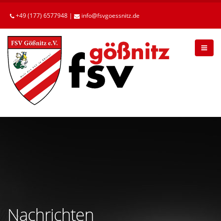
Betätigen
Sie
+49 (177) 6577948 |
info
fsvgoessnitz
de
die
Enter-
Taste,
um
zum
Hauptinhalt
zu
gelangen.
Nachrichten