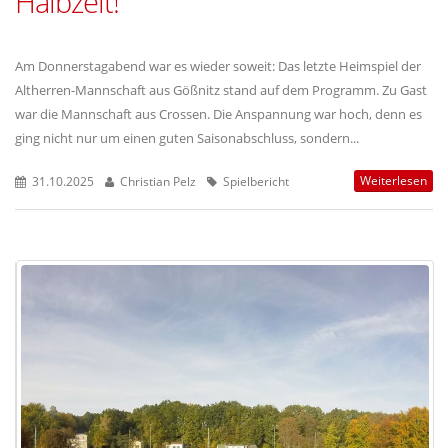
Halbzeit!
Am Donnerstagabend war es wieder soweit: Das letzte Heimspiel der
Altherren-Mannschaft aus Gößnitz stand auf dem Programm. Zu Gast
war die Mannschaft aus Crossen. Die Anspannung war hoch, denn es
ging nicht nur um einen guten Saisonabschluss, sondern...
Weiterlesen
31.10.2025
Christian Pelz
Spielbericht