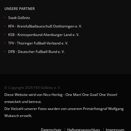
UNSERE PARTNER
Stadt Gößnitz
KFA - Kreisfußballausschuß Ostthüringen e. V.
KSB - Kreissportbund Altenburger Land e. V.
TFV - Thüringer Fußball-Verband e. V.
DFB - Deutscher Fußball-Bund e. V.
© Copyright 2026 FSV Gößnitz e. V.
Diese Website wird von Nico Herbig - One Man! One Goal! One Vision!
entwickelt und betreut.
Die Vielzahl unserer Fotos wurden von unserem Primärfotograf Wolfgang
Wukasch erstellt.
Datenschutz
Haftungsausschluss
Impressum