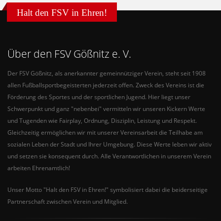
Halt den FSV in Ehren!
Über den FSV Gößnitz e. V.
Der FSV Gößnitz, als anerkannter gemeinnütziger Verein, steht seit 1908
allen Fußballsportbegeisterten jederzeit offen. Zweck des Vereins ist die
Förderung des Sportes und der sportlichen Jugend. Hier liegt unser
Schwerpunkt und ganz "nebenbei" vermitteln wir unseren Kickern Werte
und Tugenden wie Fairplay, Ordnung, Disziplin, Leistung und Respekt.
Gleichzeitig ermöglichen wir mit unserer Vereinsarbeit die Teilhabe am
sozialen Leben der Stadt und Ihrer Umgebung. Diese Werte leben wir aktiv
und setzen sie konsequent durch. Alle Verantwortlichen in unserem Verein
arbeiten Ehrenamtlich!
Unser Motto "Halt den FSV in Ehren!" symbolisiert dabei die beiderseitige
Partnerschaft zwischen Verein und Mitglied.