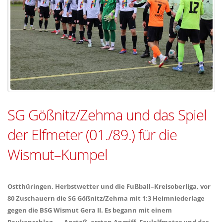
SG Gößnitz/Zehma und das Spiel
der Elfmeter (01./89.) für die
Wismut–Kumpel
Ostthüringen, Herbstwetter und die Fußball–Kreisoberliga, vor
80 Zuschauern die SG Gößnitz/Zehma mit 1:3 Heimniederlage
gegen die BSG Wismut Gera II. Es begann mit einem