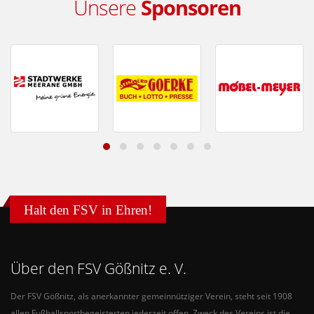
Unsere
Sponsoren
Halt den FSV in Ehren!
Über den FSV Gößnitz e. V.
Der FSV Gößnitz, als anerkannter gemeinnütziger Verein, steht seit 1908
allen Fußballsportbegeisterten jederzeit offen. Zweck des Vereins ist die