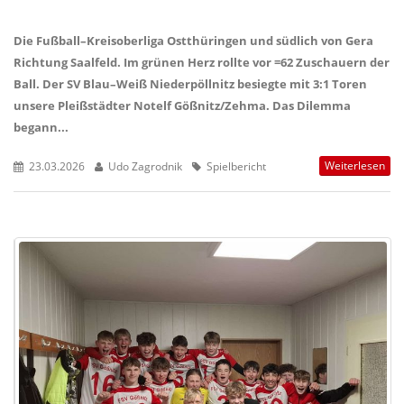
Die Fußball–Kreisoberliga Ostthüringen und südlich von Gera
Richtung Saalfeld. Im grünen Herz rollte vor =62 Zuschauern der
Ball. Der SV Blau–Weiß Niederpöllnitz besiegte mit 3:1 Toren
unsere Pleißstädter Notelf Gößnitz/Zehma. Das Dilemma
begann...
Weiterlesen
23.03.2026
Udo Zagrodnik
Spielbericht