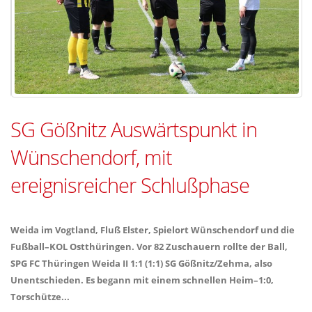
SG Gößnitz Auswärtspunkt in
Wünschendorf, mit
ereignisreicher Schlußphase
Weida im Vogtland, Fluß Elster, Spielort Wünschendorf und die
Fußball–KOL Ostthüringen. Vor 82 Zuschauern rollte der Ball,
SPG FC Thüringen Weida II 1:1 (1:1) SG Gößnitz/Zehma, also
Unentschieden. Es begann mit einem schnellen Heim–1:0,
Torschütze...