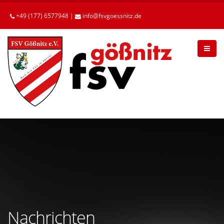
Betätigen
Sie
+49 (177) 6577948 |
info
fsvgoessnitz
de
die
Enter-
Taste,
um
zum
Hauptinhalt
zu
gelangen.
Nachrichten