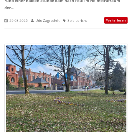
rund einer halben Stunde kam nach Foul im Heimstrafraum
der...
Weiterlesen
29.03.2026
Udo Zagrodnik
Spielbericht