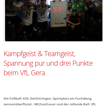
Kampfgeist & Teamgeist,
Spannung pur und drei Punkte
beim VfL Gera
Die Fußball–KOL Ostthüringen, Sportplatz am Fuchsberg,
sonnenüberflutet, =88 Zuschauer und der rollende Ball, VfL