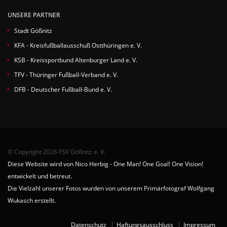
UNSERE PARTNER
Stadt Gößnitz
KFA - Kreisfußballausschuß Ostthüringen e. V.
KSB - Kreissportbund Altenburger Land e. V.
TFV - Thüringer Fußball-Verband e. V.
DFB - Deutscher Fußball-Bund e. V.
© Copyright 2026 FSV Gößnitz e. V.
Diese Website wird von Nico Herbig - One Man! One Goal! One Vision!
entwickelt und betreut.
Die Vielzahl unserer Fotos wurden von unserem Primärfotograf Wolfgang
Wukasch erstellt.
Datenschutz
Haftungsausschluss
Impressum