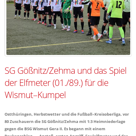
SG Gößnitz/Zehma und das Spiel
der Elfmeter (01./89.) für die
Wismut–Kumpel
Ostthüringen, Herbstwetter und die Fußball–Kreisoberliga, vor
80 Zuschauern die SG Gößnitz/Zehma mit 1:3 Heimniederlage
gegen die BSG Wismut Gera II. Es begann mit einem