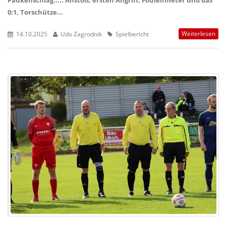
Paukenschlag..... Anstoß, ersten Angriff, Foulelfmeter und das
0:1, Torschütze...
Weiterlesen
14.10.2025
Udo Zagrodnik
Spielbericht