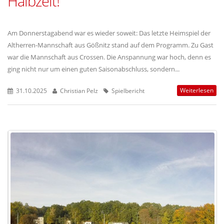
Halbzeit!
Am Donnerstagabend war es wieder soweit: Das letzte Heimspiel der
Altherren-Mannschaft aus Gößnitz stand auf dem Programm. Zu Gast
war die Mannschaft aus Crossen. Die Anspannung war hoch, denn es
ging nicht nur um einen guten Saisonabschluss, sondern...
Weiterlesen
31.10.2025
Christian Pelz
Spielbericht