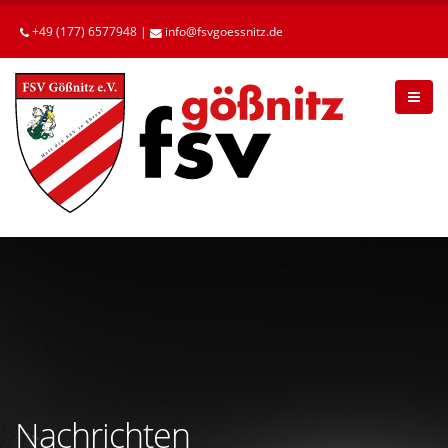
Betätigen
Sie
+49 (177) 6577948 |
info
fsvgoessnitz
de
die
Enter-
Taste,
um
zum
Hauptinhalt
zu
gelangen.
Nachrichten