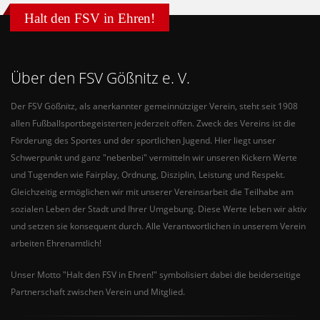
Halt den FSV in Ehren!
Über den FSV Gößnitz e. V.
Der FSV Gößnitz, als anerkannter gemeinnütziger Verein, steht seit 1908
allen Fußballsportbegeisterten jederzeit offen. Zweck des Vereins ist die
Förderung des Sportes und der sportlichen Jugend. Hier liegt unser
Schwerpunkt und ganz "nebenbei" vermitteln wir unseren Kickern Werte
und Tugenden wie Fairplay, Ordnung, Disziplin, Leistung und Respekt.
Gleichzeitig ermöglichen wir mit unserer Vereinsarbeit die Teilhabe am
sozialen Leben der Stadt und Ihrer Umgebung. Diese Werte leben wir aktiv
und setzen sie konsequent durch. Alle Verantwortlichen in unserem Verein
arbeiten Ehrenamtlich!
Unser Motto "Halt den FSV in Ehren!" symbolisiert dabei die beiderseitige
Partnerschaft zwischen Verein und Mitglied.