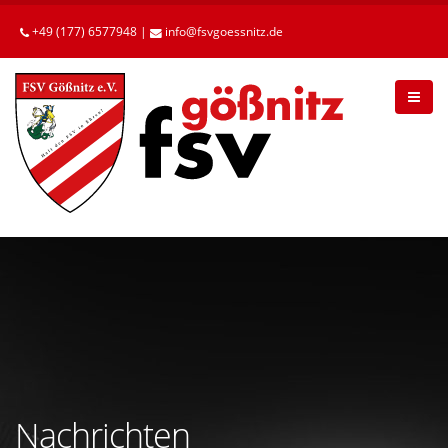
Betätigen
Sie
+49 (177) 6577948 |
info
fsvgoessnitz
de
die
Enter-
Taste,
um
zum
Hauptinhalt
zu
gelangen.
Nachrichten