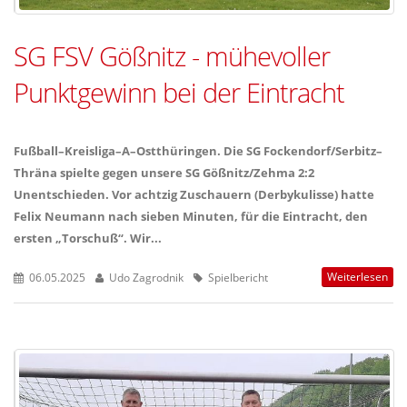
SG FSV Gößnitz - mühevoller
Punktgewinn bei der Eintracht
Fußball–Kreisliga–A–Ostthüringen. Die SG Fockendorf/Serbitz–
Thräna spielte gegen unsere SG Gößnitz/Zehma 2:2
Unentschieden. Vor achtzig Zuschauern (Derbykulisse) hatte
Felix Neumann nach sieben Minuten, für die Eintracht, den
ersten „Torschuß“. Wir...
Weiterlesen
06.05.2025
Udo Zagrodnik
Spielbericht