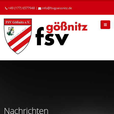
Betätigen
Sie
+49 (177) 6577948 |
info
fsvgoessnitz
de
die
Enter-
Taste,
um
zum
Hauptinhalt
zu
gelangen.
Nachrichten