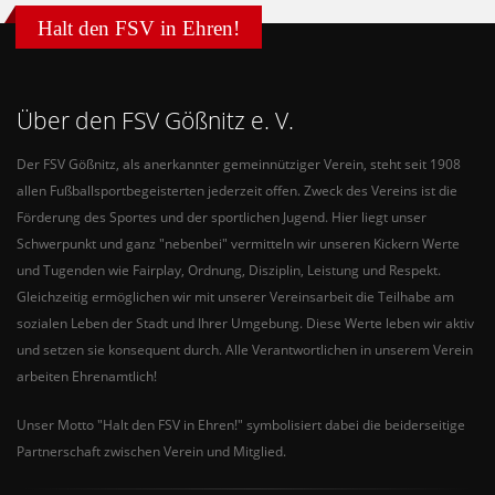
Halt den FSV in Ehren!
Über den FSV Gößnitz e. V.
Der FSV Gößnitz, als anerkannter gemeinnütziger Verein, steht seit 1908
allen Fußballsportbegeisterten jederzeit offen. Zweck des Vereins ist die
Förderung des Sportes und der sportlichen Jugend. Hier liegt unser
Schwerpunkt und ganz "nebenbei" vermitteln wir unseren Kickern Werte
und Tugenden wie Fairplay, Ordnung, Disziplin, Leistung und Respekt.
Gleichzeitig ermöglichen wir mit unserer Vereinsarbeit die Teilhabe am
sozialen Leben der Stadt und Ihrer Umgebung. Diese Werte leben wir aktiv
und setzen sie konsequent durch. Alle Verantwortlichen in unserem Verein
arbeiten Ehrenamtlich!
Unser Motto "Halt den FSV in Ehren!" symbolisiert dabei die beiderseitige
Partnerschaft zwischen Verein und Mitglied.