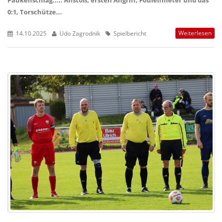
Paukenschlag..... Anstoß, ersten Angriff, Foulelfmeter und das
0:1, Torschütze...
Weiterlesen
14.10.2025
Udo Zagrodnik
Spielbericht