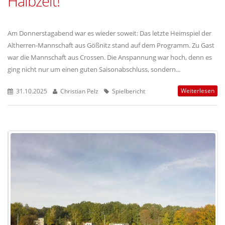
Halbzeit!
Am Donnerstagabend war es wieder soweit: Das letzte Heimspiel der
Altherren-Mannschaft aus Gößnitz stand auf dem Programm. Zu Gast
war die Mannschaft aus Crossen. Die Anspannung war hoch, denn es
ging nicht nur um einen guten Saisonabschluss, sondern...
Weiterlesen
31.10.2025
Christian Pelz
Spielbericht