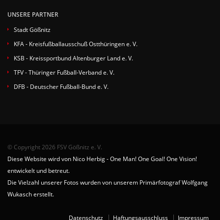
UNSERE PARTNER
Stadt Gößnitz
KFA - Kreisfußballausschuß Ostthüringen e. V.
KSB - Kreissportbund Altenburger Land e. V.
TFV - Thüringer Fußball-Verband e. V.
DFB - Deutscher Fußball-Bund e. V.
© Copyright 2026 FSV Gößnitz e. V.
Diese Website wird von Nico Herbig - One Man! One Goal! One Vision!
entwickelt und betreut.
Die Vielzahl unserer Fotos wurden von unserem Primärfotograf Wolfgang
Wukasch erstellt.
Datenschutz
Haftungsausschluss
Impressum