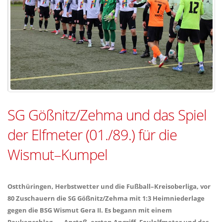
SG Gößnitz/Zehma und das Spiel
der Elfmeter (01./89.) für die
Wismut–Kumpel
Ostthüringen, Herbstwetter und die Fußball–Kreisoberliga, vor
80 Zuschauern die SG Gößnitz/Zehma mit 1:3 Heimniederlage
gegen die BSG Wismut Gera II. Es begann mit einem