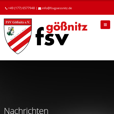
Betätigen
Sie
+49 (177) 6577948 |
info
fsvgoessnitz
de
die
Enter-
Taste,
um
zum
Hauptinhalt
zu
gelangen.
Nachrichten