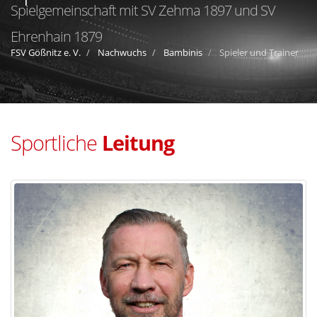
Spielgemeinschaft mit SV Zehma 1897 und SV
Ehrenhain 1879
FSV Gößnitz e. V.
Nachwuchs
Bambinis
Spieler und Trainer
Sportliche
Leitung