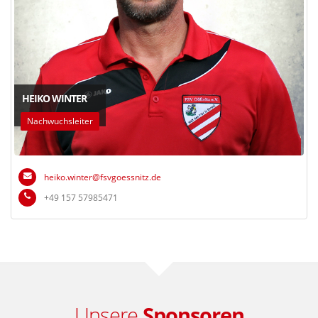
HEIKO WINTER
Nachwuchsleiter
heiko.winter
fsvgoessnitz
de
+49 157 57985471
Unsere
Sponsoren