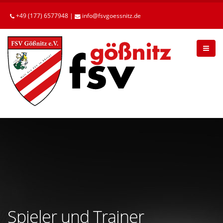
Betätigen
Sie
+49 (177) 6577948 |
info
fsvgoessnitz
de
die
Enter-
Taste,
um
zum
Hauptinhalt
zu
gelangen.
Spieler und Trainer