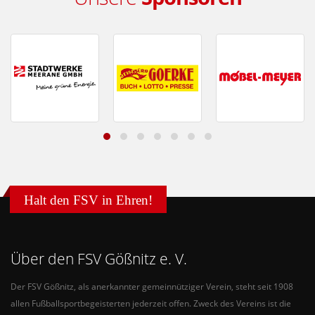
Halt den FSV in Ehren!
Über den FSV Gößnitz e. V.
Der FSV Gößnitz, als anerkannter gemeinnütziger Verein, steht seit 1908
allen Fußballsportbegeisterten jederzeit offen. Zweck des Vereins ist die