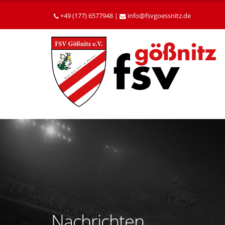
Betätigen
Sie
+49 (177) 6577948 |
info
fsvgoessnitz
de
die
Enter-
Taste,
um
zum
Hauptinhalt
zu
gelangen.
Nachrichten