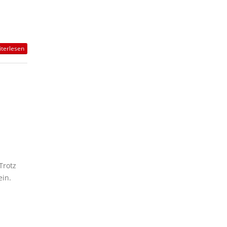
terlesen
Trotz
ein.