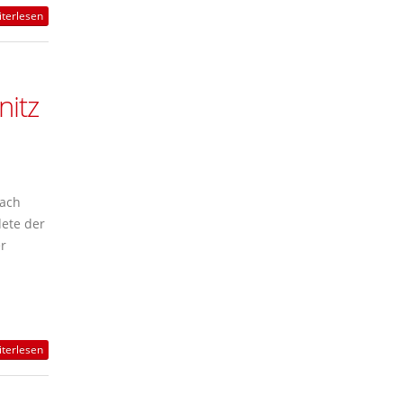
terlesen
nitz
Nach
dete der
r
terlesen