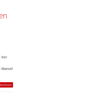
en
 Vor
d Marcel
terlesen