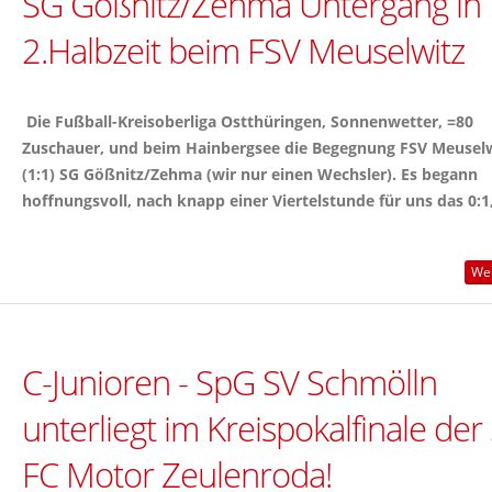
SG Gößnitz/Zehma Untergang in
2.Halbzeit beim FSV Meuselwitz
Die Fußball-Kreisoberliga Ostthüringen, Sonnenwetter, =80
Zuschauer, und beim Hainbergsee die Begegnung FSV Meuselw
(1:1) SG Gößnitz/Zehma (wir nur einen Wechsler). Es begann
hoffnungsvoll, nach knapp einer Viertelstunde für uns das 0:1,
Wei
C-Junioren - SpG SV Schmölln
unterliegt im Kreispokalfinale de
FC Motor Zeulenroda!