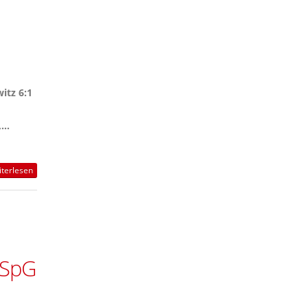
itz 6:1
...
terlesen
r SpG