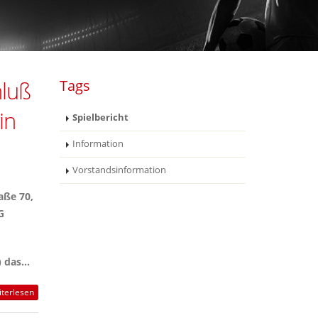
luß
Tags
in
Spielbericht
Information
Vorstandsinformation
aße 70,
G
das...
terlesen