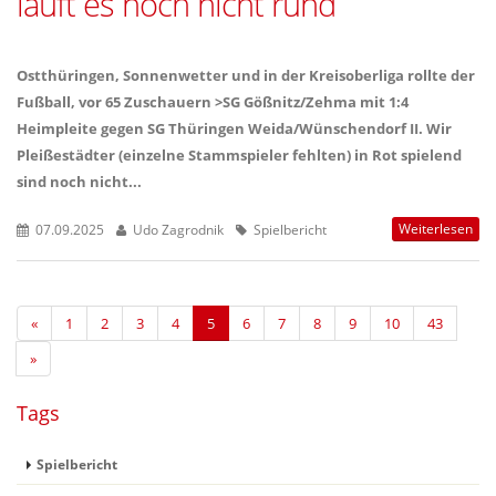
läuft es noch nicht rund
Ostthüringen, Sonnenwetter und in der Kreisoberliga rollte der
Fußball, vor 65 Zuschauern >SG Gößnitz/Zehma mit 1:4
Heimpleite gegen SG Thüringen Weida/Wünschendorf II. Wir
Pleißestädter (einzelne Stammspieler fehlten) in Rot spielend
sind noch nicht...
Weiterlesen
07.09.2025
Udo Zagrodnik
Spielbericht
«
1
2
3
4
5
6
7
8
9
10
43
»
Tags
Spielbericht