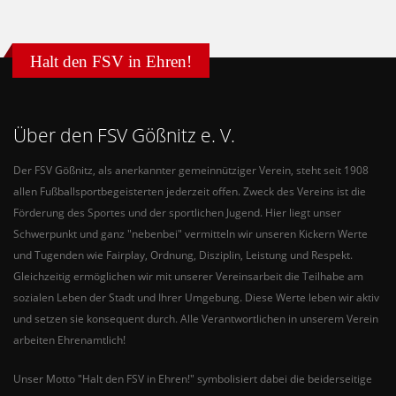
Halt den FSV in Ehren!
Über den FSV Gößnitz e. V.
Der FSV Gößnitz, als anerkannter gemeinnütziger Verein, steht seit 1908
allen Fußballsportbegeisterten jederzeit offen. Zweck des Vereins ist die
Förderung des Sportes und der sportlichen Jugend. Hier liegt unser
Schwerpunkt und ganz "nebenbei" vermitteln wir unseren Kickern Werte
und Tugenden wie Fairplay, Ordnung, Disziplin, Leistung und Respekt.
Gleichzeitig ermöglichen wir mit unserer Vereinsarbeit die Teilhabe am
sozialen Leben der Stadt und Ihrer Umgebung. Diese Werte leben wir aktiv
und setzen sie konsequent durch. Alle Verantwortlichen in unserem Verein
arbeiten Ehrenamtlich!
Unser Motto "Halt den FSV in Ehren!" symbolisiert dabei die beiderseitige