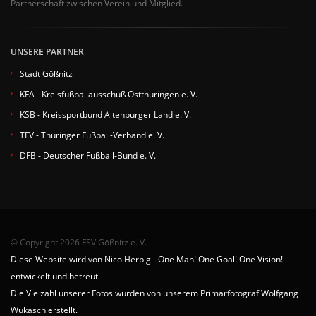
Partnerschaft zwischen Verein und Mitglied.
UNSERE PARTNER
Stadt Gößnitz
KFA - Kreisfußballausschuß Ostthüringen e. V.
KSB - Kreissportbund Altenburger Land e. V.
TFV - Thüringer Fußball-Verband e. V.
DFB - Deutscher Fußball-Bund e. V.
© Copyright 2026 FSV Gößnitz e. V.
Diese Website wird von Nico Herbig - One Man! One Goal! One Vision!
entwickelt und betreut.
Die Vielzahl unserer Fotos wurden von unserem Primärfotograf Wolfgang
Wukasch erstellt.