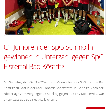
C1 Junioren der SpG Schmölln
gewinnen in Unterzahl gegen SpG
Elstertal Bad Köstritz!
Am Samstag, den 06.09.2025 war die Mannschaft der SpG Elstertal Bad
Köstritz zu Gast in der Karl- Ebhardt-Sportstätte, in Gößnitz. Nach der
Niederlage vom vergangenen Spieltag gegen den FSV Meuselwitz, war
unser Gast aus Bad Köstritz leichter...