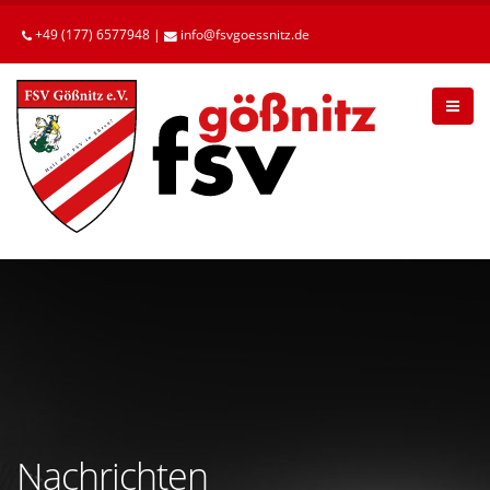
Betätigen
Sie
+49 (177) 6577948 |
info
fsvgoessnitz
de
die
Enter-
Taste,
um
zum
Hauptinhalt
zu
gelangen.
Nachrichten