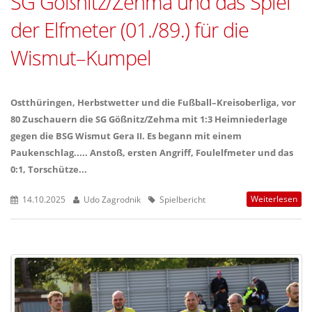
SG Gößnitz/Zehma und das Spiel
der Elfmeter (01./89.) für die
Wismut–Kumpel
Ostthüringen, Herbstwetter und die Fußball–Kreisoberliga, vor
80 Zuschauern die SG Gößnitz/Zehma mit 1:3 Heimniederlage
gegen die BSG Wismut Gera II. Es begann mit einem
Paukenschlag..... Anstoß, ersten Angriff, Foulelfmeter und das
0:1, Torschütze...
Weiterlesen
14.10.2025
Udo Zagrodnik
Spielbericht