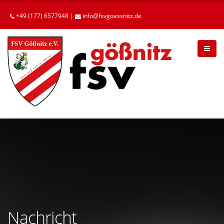
Betätigen
Sie
+49 (177) 6577948 |
info
fsvgoessnitz
de
die
Enter-
Taste,
um
zum
Hauptinhalt
zu
gelangen.
Nachricht