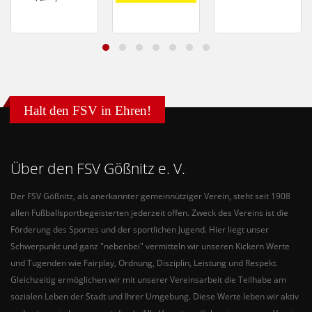
Halt den FSV in Ehren!
Über den FSV Gößnitz e. V.
Der FSV Gößnitz, als anerkannter gemeinnütziger Verein, steht seit 1908
allen Fußballsportbegeisterten jederzeit offen. Zweck des Vereins ist die
Förderung des Sportes und der sportlichen Jugend. Hier liegt unser
Schwerpunkt und ganz "nebenbei" vermitteln wir unseren Kickern Werte
und Tugenden wie Fairplay, Ordnung, Disziplin, Leistung und Respekt.
Gleichzeitig ermöglichen wir mit unserer Vereinsarbeit die Teilhabe am
sozialen Leben der Stadt und Ihrer Umgebung. Diese Werte leben wir aktiv