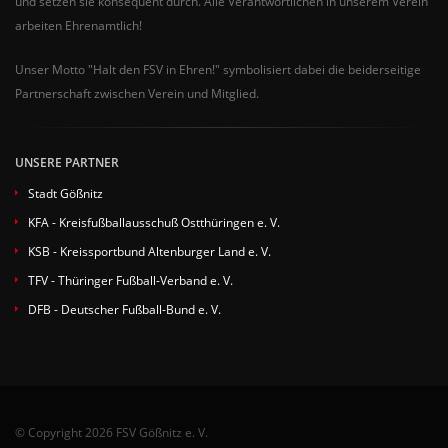
und setzen sie konsequent durch. Alle Verantwortlichen in unserem Verein
arbeiten Ehrenamtlich!
Unser Motto "Halt den FSV in Ehren!" symbolisiert dabei die beiderseitige
Partnerschaft zwischen Verein und Mitglied.
UNSERE PARTNER
Stadt Gößnitz
KFA - Kreisfußballausschuß Ostthüringen e. V.
KSB - Kreissportbund Altenburger Land e. V.
TFV - Thüringer Fußball-Verband e. V.
DFB - Deutscher Fußball-Bund e. V.
© Copyright 2026 FSV Gößnitz e. V.