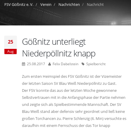
FSV Gößnitz e. V.
Verein
Nachrichten
Nachricht
Gößnitz unterliegt
25
Niederpöllnitz knapp
Aug
25.08.2017
Felix Dabelstein
Spielbericht
Zum ersten Heimspiel des FSV Gößnitz ist der Vizemeister
der letzten Saison SV Blau Weiß Niederpöllnitz zu Gast.
Der FSV konnte das aus der letzten Woche gewonnene
Selbstvertrauen mit in die Anfangsphase der Partie nehmen
und zeigte sich als Spielbestimmende Mannschaft. Der SV
Blau Weiß stand aber defensiv sehr geordnet und ließ keine
großen Torchancen zu. Pierre Schlenzig (6. Min) versuchte es
daraufhin mit einem Fernschuss der das Tor knapp