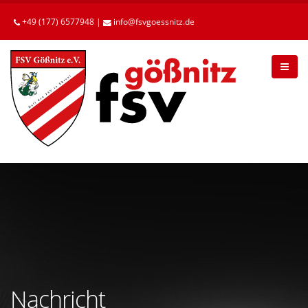
Betätigen
Sie
+49 (177) 6577948 |
info
fsvgoessnitz
de
die
Enter-
Taste,
um
zum
Hauptinhalt
zu
gelangen.
Nachricht