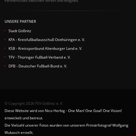
Partnerschaft zwischen Verein und Mitglied.
UNSERE PARTNER
Stadt Gößnitz
KFA - Kreisfußballausschuß Ostthüringen e. V.
KSB - Kreissportbund Altenburger Land e. V.
TFV - Thüringer Fußball-Verband e. V.
DFB - Deutscher Fußball-Bund e. V.
© Copyright 2026 FSV Gößnitz e. V.
Diese Website wird von Nico Herbig - One Man! One Goal! One Vision!
entwickelt und betreut.
Die Vielzahl unserer Fotos wurden von unserem Primärfotograf Wolfgang
Wukasch erstellt.