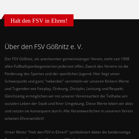
Halt den FSV in Ehren!
Über den FSV Gößnitz e. V.
Der FSV Gößnitz, als anerkannter gemeinnütziger Verein, steht seit 1908
allen Fußballsportbegeisterten jederzeit offen. Zweck des Vereins ist die
Förderung des Sportes und der sportlichen Jugend. Hier liegt unser
Schwerpunkt und ganz "nebenbei" vermitteln wir unseren Kickern Werte
und Tugenden wie Fairplay, Ordnung, Disziplin, Leistung und Respekt.
Gleichzeitig ermöglichen wir mit unserer Vereinsarbeit die Teilhabe am
sozialen Leben der Stadt und Ihrer Umgebung. Diese Werte leben wir aktiv
und setzen sie konsequent durch. Alle Verantwortlichen in unserem Verein
arbeiten Ehrenamtlich!
Unser Motto "Halt den FSV in Ehren!" symbolisiert dabei die beiderseitige