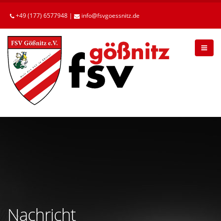
Betätigen
Sie
+49 (177) 6577948 |
info
fsvgoessnitz
de
die
Enter-
Taste,
um
zum
Hauptinhalt
zu
gelangen.
Nachricht