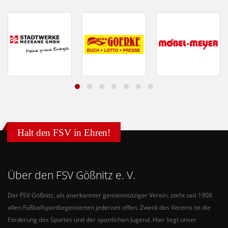
Halt den FSV in Ehren!
Über den FSV Gößnitz e. V.
Der FSV Gößnitz, als anerkannter gemeinnütziger Verein, steht seit 1908
allen Fußballsportbegeisterten jederzeit offen. Zweck des Vereins ist die
Förderung des Sportes und der sportlichen Jugend. Hier liegt unser