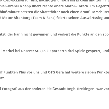
n–Korb–Eckball für uns, nachfolgend noch ein Eckball und zum 1:3
ler–Dreher knapp übers rechte obere Motor–Toreck. Im Gegenzug 
 Schlußminute setzten die Skatstädter noch einen drauf, Torschüt
f!!! Motor Altenburg (Team & Fans) feierte seinen Auswärtssieg u
nutzt, der kann nicht gewinnen und verliert die Punkte an den s
l Merkel bei unserer SG (Falk Sporberth drei Spiele gesperrt) u
ünf Punkten Plus vor uns und OTG Gera hat weitere sieben Punkte
itz.
Fotograf, aus der anderen Pleißestadt Regis–Breitingen, war vo