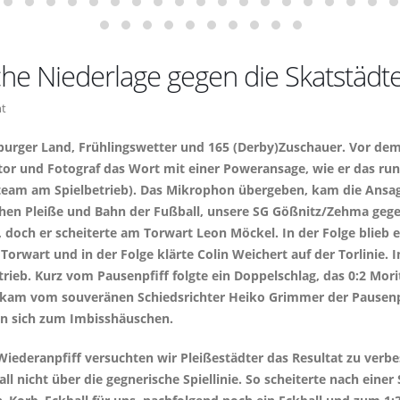
he Niederlage gegen die Skatstädt
ht
burger Land, Frühlingswetter und 165 (Derby)Zuschauer. Vor dem
or und Fotograf das Wort mit einer Poweransage, wie er das rund
enteam am Spielbetrieb). Das Mikrophon übergeben, kam die Ans
hen Pleiße und Bahn der Fußball, unsere SG Gößnitz/Zehma gege
, doch er scheiterte am Torwart Leon Möckel. In der Folge blieb 
Torwart und in der Folge klärte Colin Weichert auf der Torlinie
rieb. Kurz vom Pausenpfiff folgte ein Doppelschlag, das 0:2 Mo
am vom souveränen Schiedsrichter Heiko Grimmer der Pausenpfi
en sich zum Imbisshäuschen.
deranpfiff versuchten wir Pleißestädter das Resultat zu verbes
 nicht über die gegnerische Spiellinie. So scheiterte nach einer