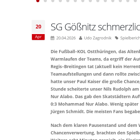
SG Gößnitz schmerzlic
20
Apr
20.04.2026
Udo Zagrodnik
Spielberic
Die Fußball–KOL Ostthüringen, das Alten
Warmlaufen der Teams, da ergriff der Aut
Regis–Breitingen tat (aktuell kein Herr
Teamaufstellungen und dann rollte zwisc
hatte unser Paul Kaiser die große Chance
Stunde scheiterte unser Nils Rudolph am 
Nur Alabo. Das gab den Skatstädtern Auft
0:3 Mohammad Nur Alabo. Wenig später k
Jürgen Schmidt. Die meisten Fans begab
Nach dem klaren Pausenstand und dem Wie
Chancenverwertung, brachten den Spielball