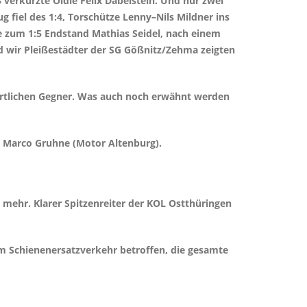
 verkürzte Oldie Felix Dabelstein. Und nur zwei
fiel des 1:4, Torschütze Lenny–Nils Mildner ins
ze zum 1:5 Endstand Mathias Seidel, nach einem
nd wir Pleißestädter der SG Gößnitz/Zehma zeigten
portlichen Gegner. Was auch noch erwähnt werden
nd Marco Gruhne (Motor Altenburg).
 mehr. Klarer Spitzenreiter der KOL Ostthüringen
m Schienenersatzverkehr betroffen, die gesamte