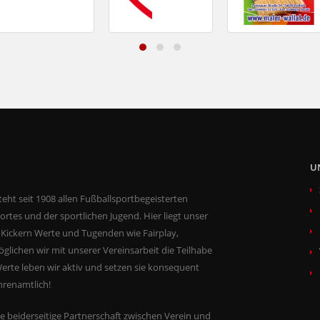
U
teht seit 1908 allen Fußballsportbegeisterten
ortes und der sportlichen Jugend. Hier liegt unser
Kickern Werte und Tugenden wie Fairplay,
öglichen wir mit unserer Vereinsarbeit die Teilhabe
erte leben wir aktiv und setzen sie konsequent
hrenamtlich!
ie beiderseitige Partnerschaft zwischen Verein und