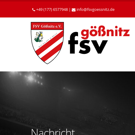
Betätigen
Sie
+49 (177) 6577948 |
info
fsvgoessnitz
de
die
Enter-
Taste,
um
zum
Hauptinhalt
zu
gelangen.
Nachricht