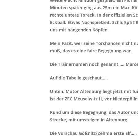
Weitere acht Minuten gespielt, ein Floria
Minuten später ging aus 25m ein Max–Köh
rechte untere Toreck. In der offiziellen
Eckball. Etwas Nachspielzeit, Schlußpfif
uns mit hängenden Köpfen.
Mein Fazit, wer seine Torchancen nicht 
muß, das es eine faire Begegnung war.
Die Trainernamen noch genannt..... Marce
Auf die Tabelle geschaut.....
Unten, Motor Altenburg liegt jetzt mit f
ist der ZFC Meuselwitz II, vor Niederpölln
Rund um diese Begegnung, das Autor und 
Strecke, mit umsteigen in Altenburg.
Die Vorschau Gößnitz/Zehma erste Elf.....