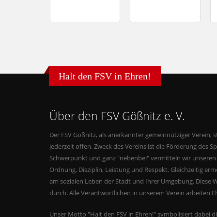
Halt den FSV in Ehren!
Über den FSV Gößnitz e. V.
Der FSV Gößnitz, als anerkannter gemeinnütziger Verein, s
jederzeit offen. Zweck des Vereins ist die Förderung des Sp
Schwerpunkt und ganz "nebenbei" vermitteln wir unseren 
Ordnung, Disziplin, Leistung und Respekt. Gleichzeitig erm
am sozialen Leben der Stadt und Ihrer Umgebung. Diese W
durch. Alle Verantwortlichen in unserem Verein arbeiten E
Unser Motto "Halt den FSV in Ehren!" symbolisiert dabei d