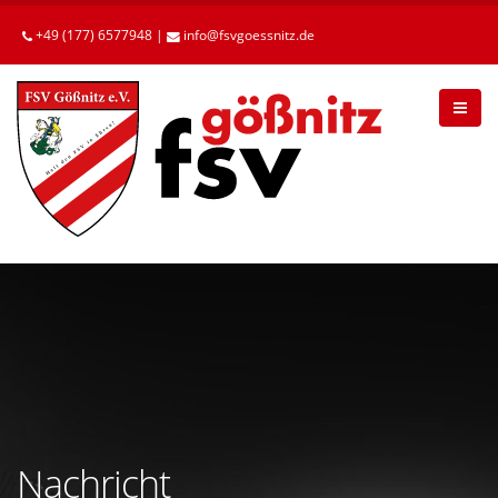
Betätigen
Sie
+49 (177) 6577948 |
info
fsvgoessnitz
de
die
Enter-
Taste,
um
zum
Hauptinhalt
zu
gelangen.
Nachricht