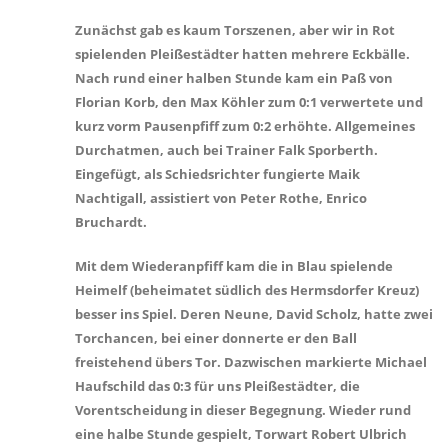
Zunächst gab es kaum Torszenen, aber wir in Rot
spielenden Pleißestädter hatten mehrere Eckbälle.
Nach rund einer halben Stunde kam ein Paß von
Florian Korb, den Max Köhler zum 0:1 verwertete und
kurz vorm Pausenpfiff zum 0:2 erhöhte. Allgemeines
Durchatmen, auch bei Trainer Falk Sporberth.
Eingefügt, als Schiedsrichter fungierte Maik
Nachtigall, assistiert von Peter Rothe, Enrico
Bruchardt.
Mit dem Wiederanpfiff kam die in Blau spielende
Heimelf (beheimatet südlich des Hermsdorfer Kreuz)
besser ins Spiel. Deren Neune, David Scholz, hatte zwei
Torchancen, bei einer donnerte er den Ball
freistehend übers Tor. Dazwischen markierte Michael
Haufschild das 0:3 für uns Pleißestädter, die
Vorentscheidung in dieser Begegnung. Wieder rund
eine halbe Stunde gespielt, Torwart Robert Ulbrich