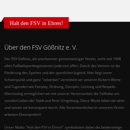
Halt den FSV in Ehren!
Über den FSV Gößnitz e. V.
Der FSV Gößnitz, als anerkannter gemeinnütziger Verein, steht seit 1908
allen Fußballsportbegeisterten jederzeit offen. Zweck des Vereins ist die
Förderung des Sportes und der sportlichen Jugend. Hier liegt unser
Schwerpunkt und ganz "nebenbei" vermitteln wir unseren Kickern Werte
und Tugenden wie Fairplay, Ordnung, Disziplin, Leistung und Respekt.
Gleichzeitig ermöglichen wir mit unserer Vereinsarbeit die Teilhabe am
sozialen Leben der Stadt und Ihrer Umgebung. Diese Werte leben wir aktiv
und setzen sie konsequent durch. Alle Verantwortlichen in unserem Verein
arbeiten Ehrenamtlich!
Unser Motto "Halt den FSV in Ehren!" symbolisiert dabei die beiderseitige