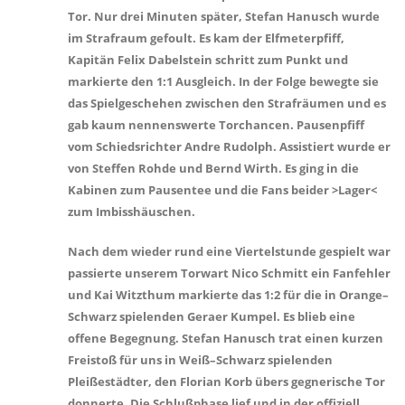
Tor. Nur drei Minuten später, Stefan Hanusch wurde
im Strafraum gefoult. Es kam der Elfmeterpfiff,
Kapitän Felix Dabelstein schritt zum Punkt und
markierte den 1:1 Ausgleich. In der Folge bewegte sie
das Spielgeschehen zwischen den Strafräumen und es
gab kaum nennenswerte Torchancen. Pausenpfiff
vom Schiedsrichter Andre Rudolph. Assistiert wurde er
von Steffen Rohde und Bernd Wirth. Es ging in die
Kabinen zum Pausentee und die Fans beider >Lager<
zum Imbisshäuschen.
Nach dem wieder rund eine Viertelstunde gespielt war
passierte unserem Torwart Nico Schmitt ein Fanfehler
und Kai Witzthum markierte das 1:2 für die in Orange–
Schwarz spielenden Geraer Kumpel. Es blieb eine
offene Begegnung. Stefan Hanusch trat einen kurzen
Freistoß für uns in Weiß–Schwarz spielenden
Pleißestädter, den Florian Korb übers gegnerische Tor
donnerte. Die Schlußphase lief und in der offiziell