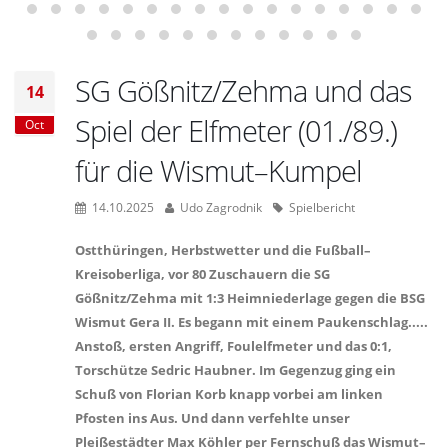
SG Gößnitz/Zehma und das
14
Spiel der Elfmeter (01./89.)
Oct
für die Wismut–Kumpel
14.10.2025
Udo Zagrodnik
Spielbericht
Ostthüringen, Herbstwetter und die Fußball–
Kreisoberliga, vor 80 Zuschauern die SG
Gößnitz/Zehma mit 1:3 Heimniederlage gegen die BSG
Wismut Gera II. Es begann mit einem Paukenschlag.....
Anstoß, ersten Angriff, Foulelfmeter und das 0:1,
Torschütze Sedric Haubner. Im Gegenzug ging ein
Schuß von Florian Korb knapp vorbei am linken
Pfosten ins Aus. Und dann verfehlte unser
Pleißestädter Max Köhler per Fernschuß das Wismut–