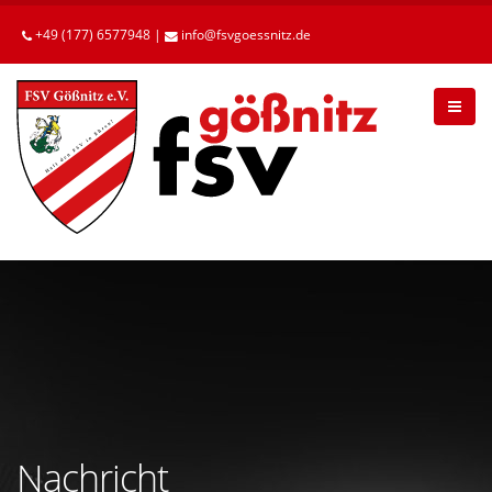
Betätigen
Sie
+49 (177) 6577948 |
info
fsvgoessnitz
de
die
Enter-
Taste,
um
zum
Hauptinhalt
zu
gelangen.
Nachricht