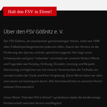
Halt den FSV in Ehren!
Über den FSV Gößnitz e. V.
Der FSV Gößnitz, als anerkannter gemeinnütziger Verein, steht seit 1908
allen Fußballsportbegeisterten jederzeit offen. Zweck des Vereins ist die
Förderung des Sportes und der sportlichen Jugend. Hier liegt unser
Schwerpunkt und ganz "nebenbei" vermitteln wir unseren Kickern Werte
und Tugenden wie Fairplay, Ordnung, Disziplin, Leistung und Respekt.
Gleichzeitig ermöglichen wir mit unserer Vereinsarbeit die Teilhabe am
sozialen Leben der Stadt und Ihrer Umgebung. Diese Werte leben wir aktiv
und setzen sie konsequent durch. Alle Verantwortlichen in unserem Verein
arbeiten Ehrenamtlich!
Unser Motto "Halt den FSV in Ehren!" symbolisiert dabei die beiderseitige
Partnerschaft zwischen Verein und Mitglied.