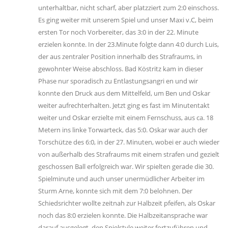
unterhaltbar, nicht scharf, aber platzziert zum 2:0 einschoss.
Es ging weiter mit unserem Spiel und unser Maxi v.C, beim
ersten Tor noch Vorbereiter, das 3:0 in der 22. Minute
erzielen konnte. In der 23.Minute folgte dann 4:0 durch Luis,
der aus zentraler Position innerhalb des Strafraums, in
gewohnter Weise abschloss. Bad Köstritz kam in dieser
Phase nur sporadisch zu Entlastungsangri en und wir
konnte den Druck aus dem Mittelfeld, um Ben und Oskar
weiter aufrechterhalten. Jetzt ging es fast im Minutentakt
weiter und Oskar erzielte mit einem Fernschuss, aus ca. 18
Metern ins linke Torwarteck, das 5:0. Oskar war auch der
Torschütze des 6:0, in der 27. Minuten, wobei er auch wieder
von außerhalb des Strafraums mit einem strafen und gezielt
geschossen Ball erfolgreich war. Wir spielten gerade die 30.
Spielminute und auch unser unermüdlicher Arbeiter im
Sturm Arne, konnte sich mit dem 7:0 belohnen. Der
Schiedsrichter wollte zeitnah zur Halbzeit pfeifen, als Oskar
noch das 8:0 erzielen konnte. Die Halbzeitansprache war
darauf ausgelegt, den Spielstyle weiter fortzuführen und