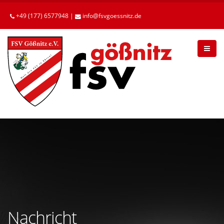
Betätigen
Sie
+49 (177) 6577948 |
info
fsvgoessnitz
de
die
Enter-
Taste,
um
zum
Hauptinhalt
zu
gelangen.
Nachricht