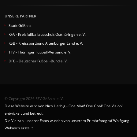
UNSERE PARTNER
Stadt Gößnitz
KFA - Kreisfußballausschuß Ostthüringen e. V.
KSB - Kreissportbund Altenburger Land e. V.
TFV - Thüringer Fußball-Verband e. V.
DFB - Deutscher Fußball-Bund e. V.
© Copyright 2026 FSV Gößnitz e. V.
Diese Website wird von Nico Herbig - One Man! One Goal! One Vision!
entwickelt und betreut.
Die Vielzahl unserer Fotos wurden von unserem Primärfotograf Wolfgang
Wukasch erstellt.