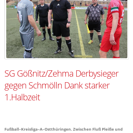
SG Gößnitz/Zehma Derbysieger
gegen Schmölln Dank starker
1.Halbzeit
Fußball–Kreisliga–A–Ostthüringen. Zwischen Fluß Pleiße und