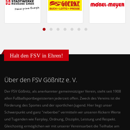
Halt den FSV in Ehren!
Über den FSV Gößnitz e. V.
Der FSV Gößnitz, als anerkannter gemeinnütziger Verein, steht seit 1908
allen Fußballsportbegeisterten jederzeit offen. Zweck des Vereins ist die
Förderung des Sportes und der sportlichen Jugend. Hier liegt unser
Schwerpunkt und ganz "nebenbei" vermitteln wir unseren Kickern Werte
und Tugenden wie Fairplay, Ordnung, Disziplin, Leistung und Respekt.
Gleichzeitig ermöglichen wir mit unserer Vereinsarbeit die Teilhabe am