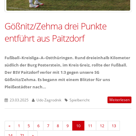
Gößnitz/Zehma drei Punkte
entführt aus Paitzdorf
Fußball–Kreisliga–A–Ostthüringen. Rund dreieinhalb Kilometer
südlich der Burg Posterstein, im Kreis Greiz, rollte der Fußball.
Der BSV Paitzdorf verlor mit 1:3 gegen unsere SG
Gößnitz/Zehma. Es begann mit einem Blitztor für uns
Pleißestädter nach...
Weiterlesen
23.03.2025
Udo Zagrodnik
Spielbericht
«
1
5
6
7
8
9
10
11
12
13
14
71
»