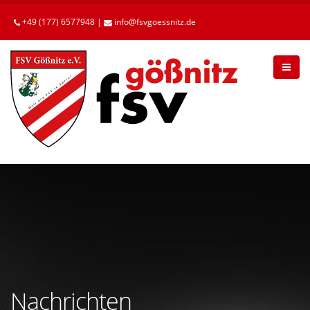
Betätigen
Sie
+49 (177) 6577948 |
info
fsvgoessnitz
de
die
Enter-
Taste,
um
zum
Hauptinhalt
zu
gelangen.
Nachrichten