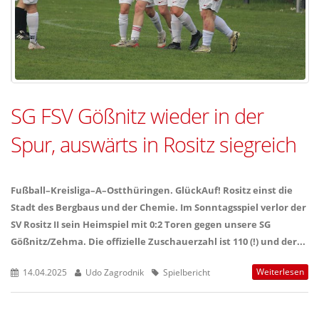
SG FSV Gößnitz wieder in der
Spur, auswärts in Rositz siegreich
Fußball–Kreisliga–A–Ostthüringen. GlückAuf! Rositz einst die
Stadt des Bergbaus und der Chemie. Im Sonntagsspiel verlor der
SV Rositz II sein Heimspiel mit 0:2 Toren gegen unsere SG
Gößnitz/Zehma. Die offizielle Zuschauerzahl ist 110 (!) und der...
Weiterlesen
14.04.2025
Udo Zagrodnik
Spielbericht