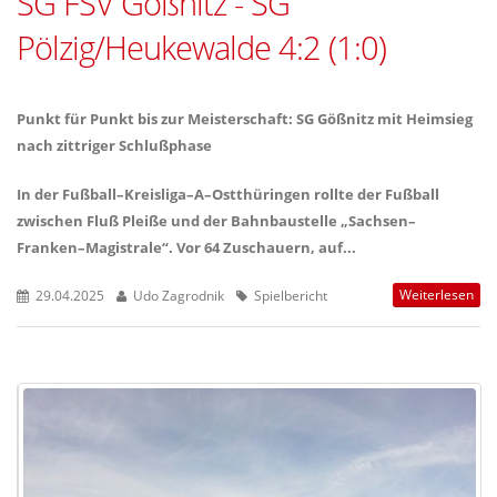
SG FSV Gößnitz - SG
Pölzig/Heukewalde 4:2 (1:0)
Punkt für Punkt bis zur Meisterschaft: SG Gößnitz mit Heimsieg
nach zittriger Schlußphase
In der Fußball–Kreisliga–A–Ostthüringen rollte der Fußball
zwischen Fluß Pleiße und der Bahnbaustelle „Sachsen–
Franken–Magistrale“. Vor 64 Zuschauern, auf...
Weiterlesen
29.04.2025
Udo Zagrodnik
Spielbericht