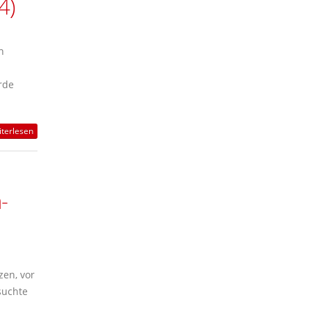
4)
n
rde
terlesen
-
zen, vor
suchte