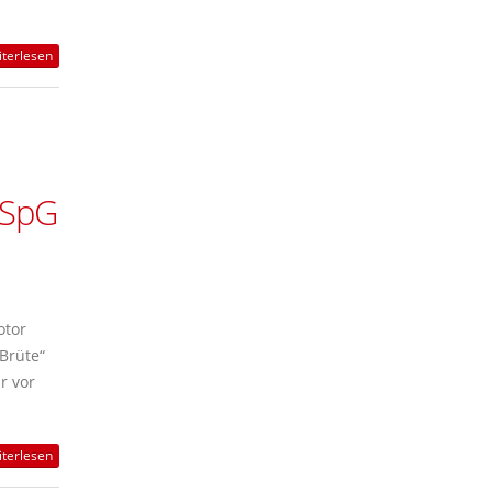
terlesen
r SpG
otor
Brüte“
r vor
terlesen