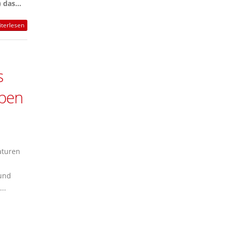
das...
terlesen
s
oben
aturen
 und
..