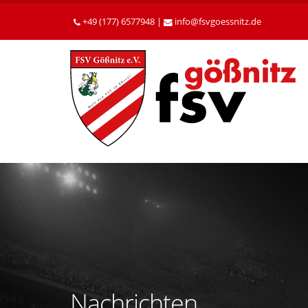
Betätigen
Sie
+49 (177) 6577948 |
info
fsvgoessnitz
de
die
Enter-
Taste,
um
zum
Hauptinhalt
zu
gelangen.
Nachrichten