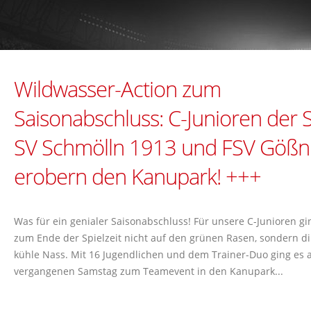
Wildwasser-Action zum
Saisonabschluss: C-Junioren der 
SV Schmölln 1913 und FSV Gößni
erobern den Kanupark! +++
Was für ein genialer Saisonabschluss! Für unsere C-Junioren gi
zum Ende der Spielzeit nicht auf den grünen Rasen, sondern di
kühle Nass. Mit 16 Jugendlichen und dem Trainer-Duo ging es
vergangenen Samstag zum Teamevent in den Kanupark...