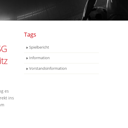
Tags
SG
Spielbericht
tz
Information
Vorstandsinformation
ng es
rekt ins
 am