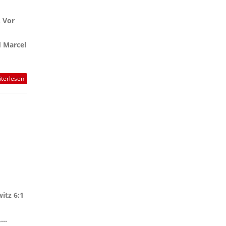
 Vor
d Marcel
terlesen
itz 6:1
...