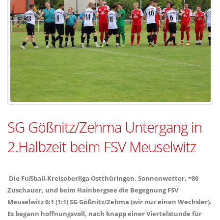
SG Gößnitz/Zehma Untergang in
2.Halbzeit beim FSV Meuselwitz
Die Fußball-Kreisoberliga Ostthüringen, Sonnenwetter, =80
Zuschauer, und beim Hainbergsee die Begegnung FSV
Meuselwitz 6:1 (1:1) SG Gößnitz/Zehma (wir nur einen Wechsler).
Es begann hoffnungsvoll, nach knapp einer Viertelstunde für