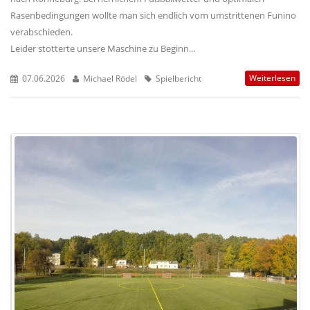
Rasenbedingungen wollte man sich endlich vom umstrittenen Funino
verabschieden.
Leider stotterte unsere Maschine zu Beginn...
Weiterlesen
07.06.2026
Michael Rödel
Spielbericht