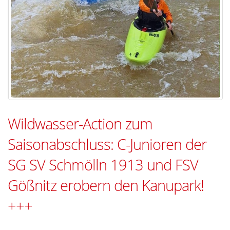
Wildwasser-Action zum
Saisonabschluss: C-Junioren der
SG SV Schmölln 1913 und FSV
Gößnitz erobern den Kanupark!
+++