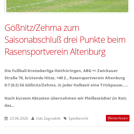
Gößnitz/Zehma zum
Saisonabschluß drei Punkte beim
Rasensportverein Altenburg
Die Fußball-Kreisoberliga Ostthüringen, ABG => Zwickauer
Straße 70, brütende Hitze, =49 Z., Rasensportverein Altenburg
0:7 (0:2) SG Gößnitz/Zehma, in jeder Halbzeit eine Trinkpause.....
Nach kurzem Abtasten übernahmen wir Pleißestädter (in Rot)
das...
Weiterlesen
23.06.2026
Udo Zagrodnik
Spielbericht