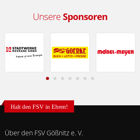
Unsere
Sponsoren
Halt den FSV in Ehren!
Über den FSV Gößnitz e. V.