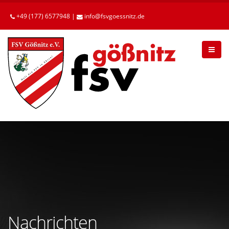
Betätigen
Sie
+49 (177) 6577948 |
info
fsvgoessnitz
de
die
Enter-
Taste,
um
zum
Hauptinhalt
zu
gelangen.
Nachrichten