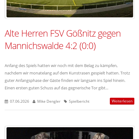
Alte Herren FSV Gößnitz gegen
Mannichswalde 4:2 (0:0)
Anfang des Spiels hatten wir noch mit dem Belag zu kämpfen,
nachdem wir monatelang auf dem Kunstrasen gespielt hatten. Trotz
guter Anfangsphase der Gäste finden wir langsam ins Spiel hinein.
Einen ersten guten Schuss auf das gegnerische Tor gibt...
Weiterlesen
07.06.2026
Mike Dengler
Spielbericht