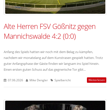
Alte Herren FSV Gößnitz gegen
Mannichswalde 4:2 (0:0)
Anfang des Spiels hatten wir noch mit dem Belag zu kämpfen,
nachdem wir monatelang auf dem Kunstrasen gespielt hatten. Trotz
guter Anfangsphase der Gäste finden wir langsam ins Spiel hinein.
Einen ersten guten Schuss auf das gegnerische Tor gibt...
Weiterlesen
07.06.2026
Mike Dengler
Spielbericht