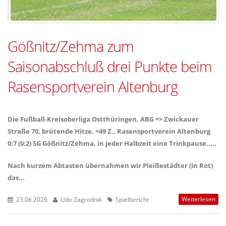
Gößnitz/Zehma zum
Saisonabschluß drei Punkte beim
Rasensportverein Altenburg
Die Fußball-Kreisoberliga Ostthüringen, ABG => Zwickauer
Straße 70, brütende Hitze, =49 Z., Rasensportverein Altenburg
0:7 (0:2) SG Gößnitz/Zehma, in jeder Halbzeit eine Trinkpause.....
Nach kurzem Abtasten übernahmen wir Pleißestädter (in Rot)
das...
Weiterlesen
23.06.2026
Udo Zagrodnik
Spielbericht