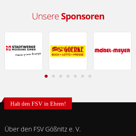
Unsere
Sponsoren
Halt den FSV in Ehren!
Über den FSV Gößnitz e. V.