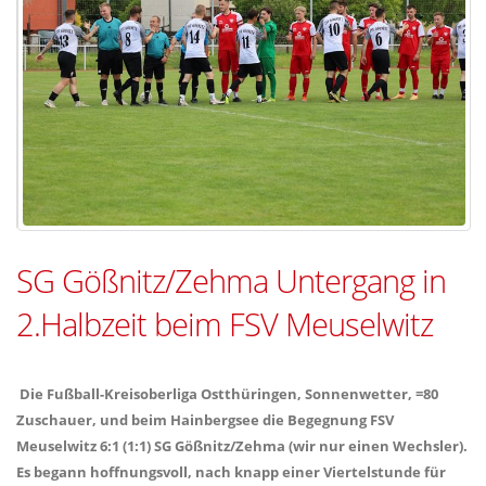
SG Gößnitz/Zehma Untergang in
2.Halbzeit beim FSV Meuselwitz
Die Fußball-Kreisoberliga Ostthüringen, Sonnenwetter, =80
Zuschauer, und beim Hainbergsee die Begegnung FSV
Meuselwitz 6:1 (1:1) SG Gößnitz/Zehma (wir nur einen Wechsler).
Es begann hoffnungsvoll, nach knapp einer Viertelstunde für