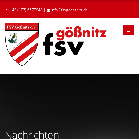
Betätigen
Sie
+49 (177) 6577948 |
info
fsvgoessnitz
de
die
Enter-
Taste,
um
zum
Hauptinhalt
zu
gelangen.
Nachrichten