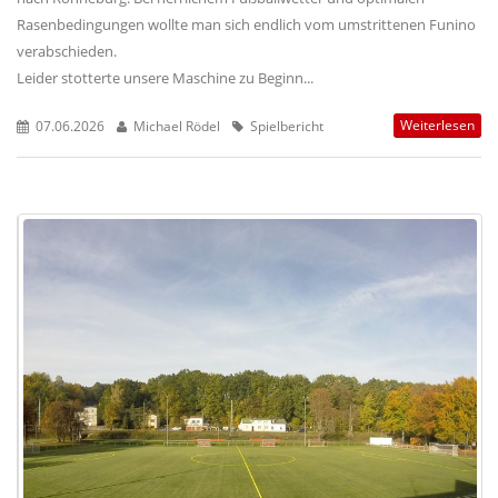
Rasenbedingungen wollte man sich endlich vom umstrittenen Funino
verabschieden.
Leider stotterte unsere Maschine zu Beginn...
Weiterlesen
07.06.2026
Michael Rödel
Spielbericht