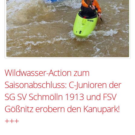
Wildwasser-Action zum
Saisonabschluss: C-Junioren der
SG SV Schmölln 1913 und FSV
Gößnitz erobern den Kanupark!
+++