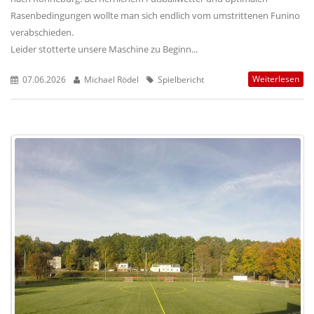
Rasenbedingungen wollte man sich endlich vom umstrittenen Funino
verabschieden.
Leider stotterte unsere Maschine zu Beginn...
Weiterlesen
07.06.2026
Michael Rödel
Spielbericht