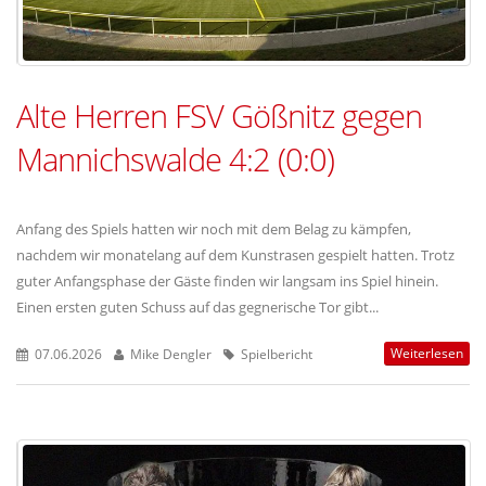
Alte Herren FSV Gößnitz gegen
Mannichswalde 4:2 (0:0)
Anfang des Spiels hatten wir noch mit dem Belag zu kämpfen,
nachdem wir monatelang auf dem Kunstrasen gespielt hatten. Trotz
guter Anfangsphase der Gäste finden wir langsam ins Spiel hinein.
Einen ersten guten Schuss auf das gegnerische Tor gibt...
Weiterlesen
07.06.2026
Mike Dengler
Spielbericht