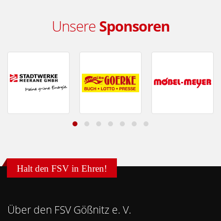
Unsere
Sponsoren
Halt den FSV in Ehren!
Über den FSV Gößnitz e. V.