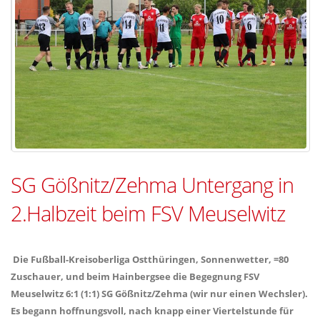
SG Gößnitz/Zehma Untergang in
2.Halbzeit beim FSV Meuselwitz
Die Fußball-Kreisoberliga Ostthüringen, Sonnenwetter, =80
Zuschauer, und beim Hainbergsee die Begegnung FSV
Meuselwitz 6:1 (1:1) SG Gößnitz/Zehma (wir nur einen Wechsler).
Es begann hoffnungsvoll, nach knapp einer Viertelstunde für