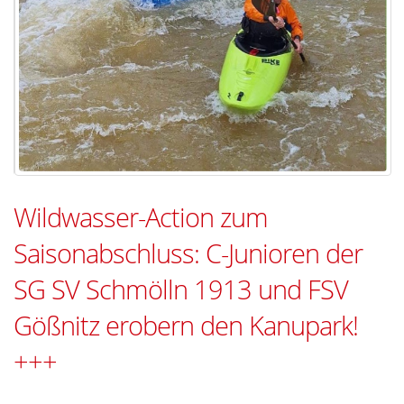
Wildwasser-Action zum
Saisonabschluss: C-Junioren der
SG SV Schmölln 1913 und FSV
Gößnitz erobern den Kanupark!
+++