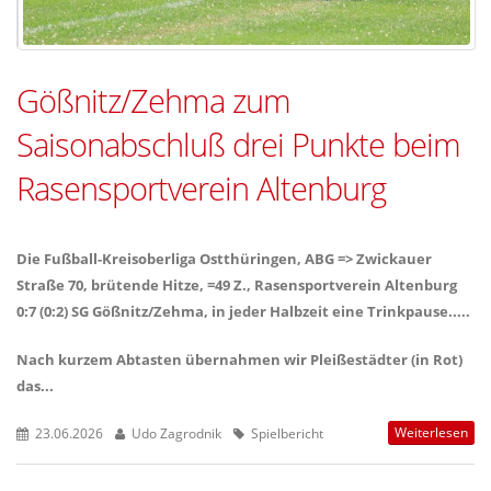
Gößnitz/Zehma zum
Saisonabschluß drei Punkte beim
Rasensportverein Altenburg
Die Fußball-Kreisoberliga Ostthüringen, ABG => Zwickauer
Straße 70, brütende Hitze, =49 Z., Rasensportverein Altenburg
0:7 (0:2) SG Gößnitz/Zehma, in jeder Halbzeit eine Trinkpause.....
Nach kurzem Abtasten übernahmen wir Pleißestädter (in Rot)
das...
Weiterlesen
23.06.2026
Udo Zagrodnik
Spielbericht