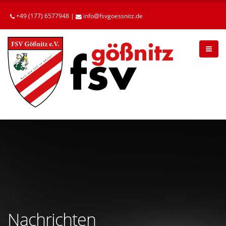
Betätigen
Sie
+49 (177) 6577948 |
info
fsvgoessnitz
de
die
Enter-
Taste,
um
zum
Hauptinhalt
zu
gelangen.
Nachrichten