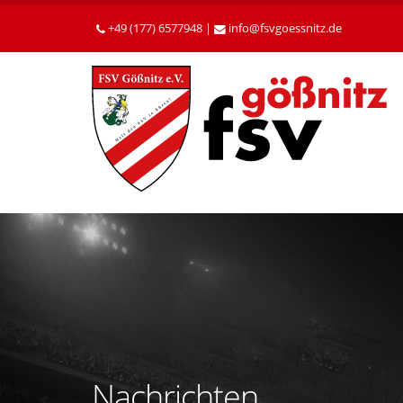
Betätigen
Sie
+49 (177) 6577948 |
info
fsvgoessnitz
de
die
Enter-
Taste,
um
zum
Hauptinhalt
zu
gelangen.
Nachrichten