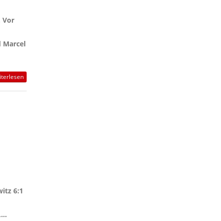
 Vor
d Marcel
terlesen
itz 6:1
...