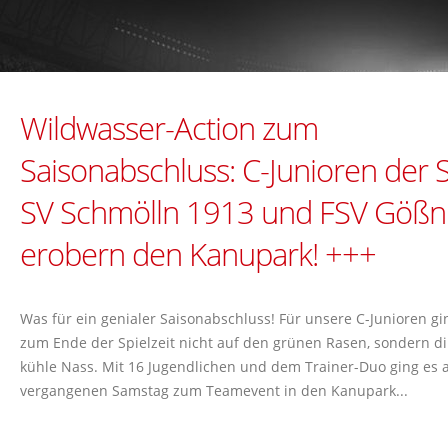
Wildwasser-Action zum
Saisonabschluss: C-Junioren der 
SV Schmölln 1913 und FSV Gößni
erobern den Kanupark! +++
Was für ein genialer Saisonabschluss! Für unsere C-Junioren gi
zum Ende der Spielzeit nicht auf den grünen Rasen, sondern di
kühle Nass. Mit 16 Jugendlichen und dem Trainer-Duo ging es
vergangenen Samstag zum Teamevent in den Kanupark...