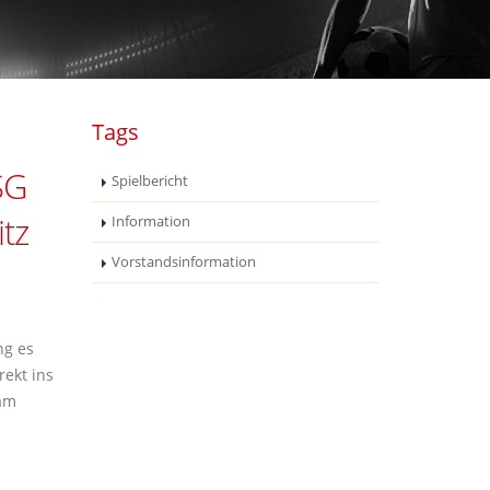
Tags
SG
Spielbericht
tz
Information
Vorstandsinformation
ng es
rekt ins
 am