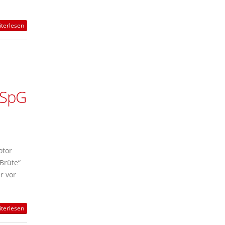
terlesen
r SpG
otor
Brüte“
r vor
terlesen