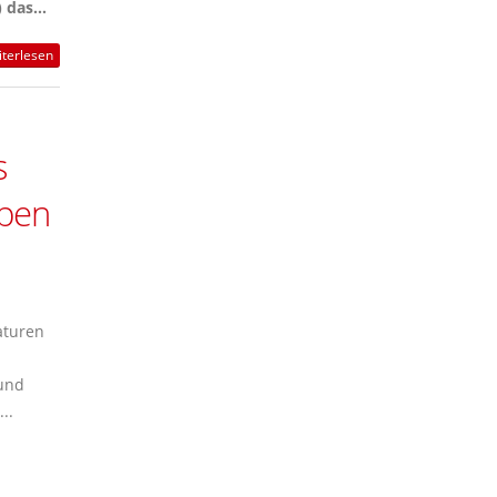
das...
terlesen
s
oben
aturen
 und
..