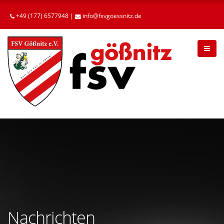
Betätigen
Sie
+49 (177) 6577948 |
info
fsvgoessnitz
de
die
Enter-
Taste,
um
zum
Hauptinhalt
zu
gelangen.
Nachrichten