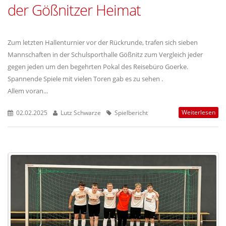
der Gößnitzer Heimat
Zum letzten Hallenturnier vor der Rückrunde, trafen sich sieben
Mannschaften in der Schulsporthalle Gößnitz zum Vergleich jeder
gegen jeden um den begehrten Pokal des Reisebüro Goerke.
Spannende Spiele mit vielen Toren gab es zu sehen .
Allem voran...
Weiterlesen
02.02.2025
Lutz Schwarze
Spielbericht