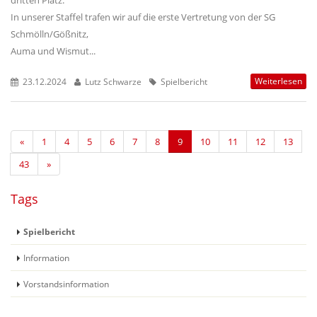
dritten Platz.
In unserer Staffel trafen wir auf die erste Vertretung von der SG
Schmölln/Gößnitz,
Auma und Wismut...
Weiterlesen
23.12.2024
Lutz Schwarze
Spielbericht
«
1
4
5
6
7
8
9
10
11
12
13
43
»
Tags
Spielbericht
Information
Vorstandsinformation